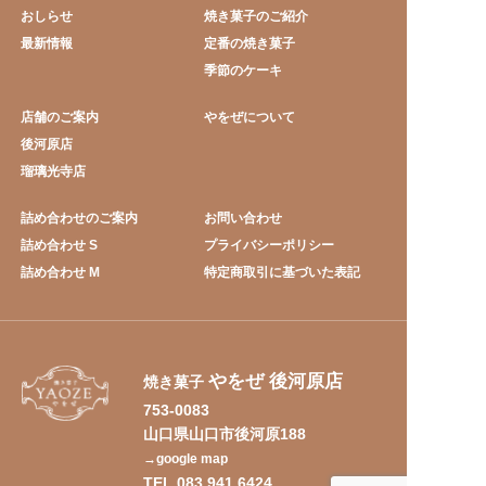
おしらせ
焼き菓子のご紹介
最新情報
定番の焼き菓子
季節のケーキ
店舗のご案内
やをぜについて
後河原店
瑠璃光寺店
詰め合わせのご案内
お問い合わせ
詰め合わせ S
プライバシーポリシー
詰め合わせ M
特定商取引に基づいた表記
やをぜ 後河原店
焼き菓子
753-0083
山口県山口市後河原188
→google map
TEL 083.941.6424